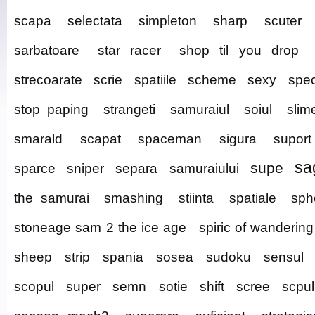
scapa
selectata
simpleton
sharp
scuter
sarbatoare
star racer
shop til you drop
strecoarate
scrie
spatiile
scheme
sexy
spe
stop paping
strangeti
samuraiul
soiul
slim
smarald
scapat
spaceman
sigura
suport
sa
supe
sparce
sniper
separa
samuraiului
the samurai
smashing
stiinta
spatiale
sph
stoneage sam 2 the ice age
spiric of wandering
sheep
strip
spania
sosea
sudoku
sensul
scopul
super
semn
sotie
shift
scree
scpul