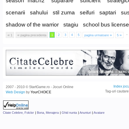
season mach2
suparare
suficient
strategic
scenarii
sahului
stil zuma
seifuri
saptari
su
shadow of the warrior
stagiu
school bus license
«
«
»
»
-
1
2
3
4
5
1
pagina precedenta
pagina urmatoare
5
Index jocu
2007 - 2010 © StartGame.ro - Jocuri Online
Tag-uri cautare
Web Design
by
YourCHOICE
Citate Celebre, Folclor
|
Bona, Menajera
|
Ghid nunta
|
Anunturi
|
Avatare