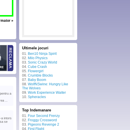
urmator »
Ultimele jocuri
01.
Ben10 Ninja Spirit
02.
Milo Physics
03.
Sonic Crazy World
04.
Cube Crash
05.
Flowergirl
06.
Crumble Blocks
07.
Baby Boom
08.
WolfNSwine: Hungry Like
The Wolves
09.
Work Experience Waiter
pentru a
10.
Spheracles
ea ...
Top Indemanare
01.
Four Second Frenzy
-a intors
02.
Froggy Crossword
 sa se
03.
Pigeons Revenge 2
04.
First Flight