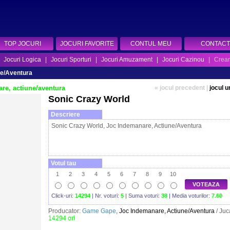
TOP JOCURI
JOCURI FAVORITE
CONTUL MEU
CONTACT
|
Jocuri Logica
|
Jocuri Sporturi
|
Jocuri Amuzament
|
Jocuri Cazinou
|
Crear
ne/Aventura
re, actiune/aventura
« jocul precedent
|
jocul 
Sonic Crazy World
Descriere
Sonic Crazy World, Joc Indemanare, Actiune/Aventura
Votul tau
1
2
3
4
5
6
7
8
9
10
VOTEAZA
Click-uri:
14294
| Nr. voturi:
5
| Suma voturi:
38
| Media voturilor:
7.60
Producator:
Game Gape
,
Joc Indemanare, Actiune/Aventura
/ Juc
14294 ori