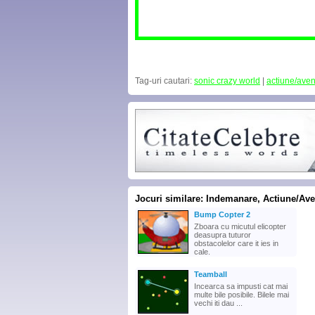
Tag-uri cautari:
sonic crazy world
|
actiune/aven
Jocuri similare: Indemanare, Actiune/Ave
Bump Copter 2
Zboara cu micutul elicopter
deasupra tuturor
obstacolelor care it ies in
cale.
Teamball
Incearca sa impusti cat mai
multe bile posibile. Bilele mai
vechi iti dau ...