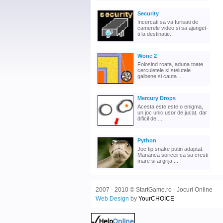
Security
Incercati sa va furisati de
camerele video si sa ajunget-
ti la destinatie.
Wone 2
Folosind roata, aduna toate
cerculetele si stelutele
galbene si cauta ...
Mercury Drops
Acesta este este o enigma,
un joc unic usor de jucat, dar
dificil de ...
Python
Joc tip snake putin adaptat.
Mananca soriceii ca sa cresti
mare si ai grija ...
2007 - 2010 © StartGame.ro - Jocuri Online
Web Design
by
YourCHOICE