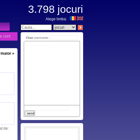
3.798
jocuri
Alege limba:
e cont
Chat
username:
urmator »
at de: