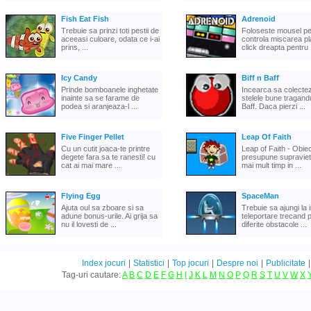
Fish Eat Fish
Adrenoid
Trebuie sa prinzi toti pestii de
Foloseste mousel pe
aceeasi culoare, odata ce i-ai
controla miscarea pl
prins, ...
click dreapta pentru .
Icy Candy
Biff n Baff
Prinde bomboanele inghetate
Incearca sa colectez
inainte sa se farame de
stelele bune tragand
podea si aranjeaza-l ...
Baff. Daca pierzi ...
Five Finger Pellet
Leap Of Faith
Cu un cutit joaca-te printre
Leap of Faith - Obiec
degete fara sa te ranesti! cu
presupune supraviet
cat ai mai mare ...
mai mult timp in ...
Flying Egg
SpaceMan
Ajuta oul sa zboare si sa
Trebuie sa ajungi la i
adune bonus-urile. Ai grija sa
teleportare trecand p
nu il lovesti de ...
diferite obstacole ...
Index jocuri
|
Statistici
|
Top jocuri
|
Despre noi
|
Publicitate
Tag-uri cautare:
A
B
C
D
E
F
G
H
I
J
K
L
M
N
O
P
Q
R
S
T
U
V
W
X