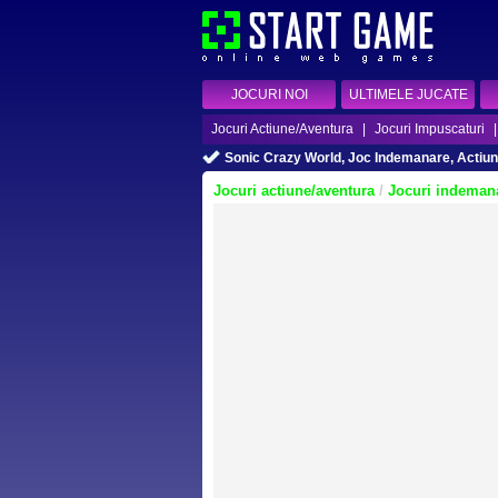
JOCURI NOI
ULTIMELE JUCATE
Jocuri Actiune/Aventura
|
Jocuri Impuscaturi
Sonic Crazy World, Joc Indemanare, Actiu
Jocuri actiune/aventura
/
Jocuri indemana