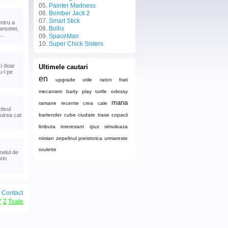
05.
Painter Madness
06.
Bomber Jack 2
07.
Smart Stick
ntru a
08.
Bollix
ansetei,
..
09.
SpaceMan
10.
Super Chick Sisters
i doar
Ultimele cautari
u-l pe
en
upgrade
utile
raton
frati
mecanism
barty
play turtle odessy
mana
ramane
recente
crea
cale
tivul
uirea cat
bartender
cube
ciudate
trase
copacii
limbuta
interesant
qiuz
simuleaza
nimian
zepelinul
preistorica
urmareste
roulette
nelul de
rin
|
Contact
Y
Z
Toate