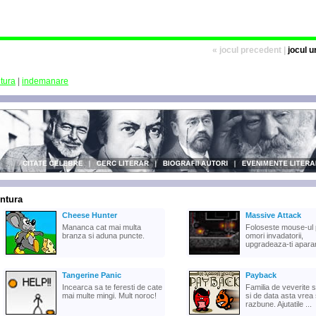
« jocul precedent |
jocul 
tura
|
indemanare
ntura
Cheese Hunter
Massive Attack
Mananca cat mai multa
Foloseste mouse-ul 
branza si aduna puncte.
omori invadatorii,
upgradeaza-ti aparar
Tangerine Panic
Payback
Incearca sa te feresti de cate
Familia de veverite s
mai multe mingi. Mult noroc!
si de data asta vrea
razbune. Ajutatile ...