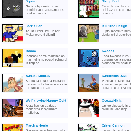
Squish
Sheep Pool
Nu iti poti permite un aer
Controleaza directia o
conditionat in apartament si
ghideaza-le catre ga
pentru a aierisi ...
numarul ...
Jack's Bar
If I Ruled Design
Acum lucrezi intr-un bar.
Lupta impotriva nume
Multumeste-ti clientii!
designeri si autori de
Rodeo
Swoopa
Incarcati sa va mentineti cat
Foca Swoopa iti va 
mai mult timp posibil echilibrul
cursorul de la mouse
in timp ce ...
Mananca toti pestii i
...
Banana Monkey
Dangerous Dave
Scopul tau este sa mananci
Vezi cat de tare poa
cat mai multe banane si sa te
zboare dangerous 
feresti de cei care ...
dupa ce este lovit cu 
Wolf'n'swine Hungry Gold
Ovcata Ninja
Ajuta-l pe lup sa duca
Un joc distractiv in c
mancarea in siguranta
rolul unei oite ninja.
mafiotilor.
Match a Hottie
Critter Cannon
Gaseste perechea potruvita
Un joc distractiv de