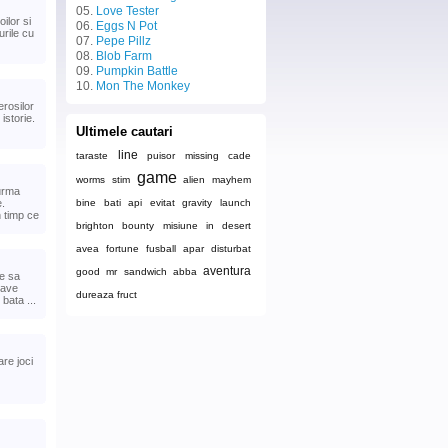
05.
Love Tester
ilor si
06.
Eggs N Pot
urile cu
07.
Pepe Pillz
08.
Blob Farm
09.
Pumpkin Battle
10.
Mon The Monkey
rosilor
 istorie.
Ultimele cautari
line
taraste
puisor
missing
cade
game
worms
stim
alien mayhem
urma
.
bine
bati
api
evitat
gravity launch
n timp ce
brighton bounty
misiune in desert
avea
fortune
fusball
apar
disturbat
aventura
good
mr sandwich
abba
te sa
Dave
dureaza
fruct
bata ...
are joci