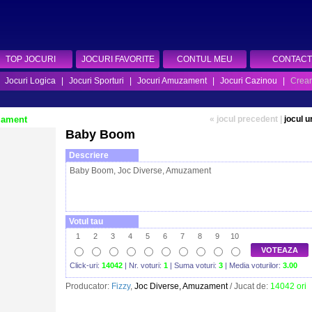
TOP JOCURI
JOCURI FAVORITE
CONTUL MEU
CONTACT
|
Jocuri Logica
|
Jocuri Sporturi
|
Jocuri Amuzament
|
Jocuri Cazinou
|
Crear
zament
« jocul precedent
|
jocul 
Baby Boom
Descriere
Baby Boom, Joc Diverse, Amuzament
Votul tau
1
2
3
4
5
6
7
8
9
10
VOTEAZA
Click-uri:
14042
| Nr. voturi:
1
| Suma voturi:
3
| Media voturilor:
3.00
Producator:
Fizzy
,
Joc Diverse, Amuzament
/ Jucat de:
14042 ori