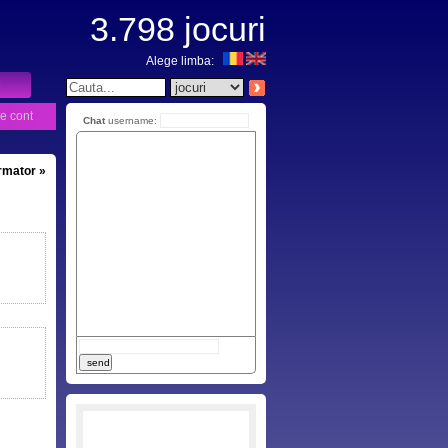
3.798
jocuri
Alege limba:
e cont
Chat
username:
urmator »