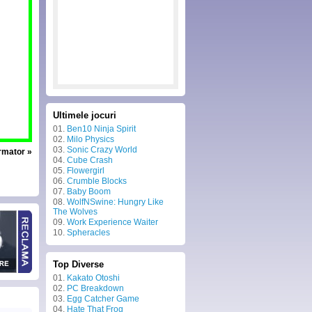
Ultimele jocuri
01.
Ben10 Ninja Spirit
02.
Milo Physics
03.
Sonic Crazy World
urmator »
04.
Cube Crash
05.
Flowergirl
06.
Crumble Blocks
07.
Baby Boom
08.
WolfNSwine: Hungry Like
The Wolves
09.
Work Experience Waiter
10.
Spheracles
Top Diverse
01.
Kakato Otoshi
02.
PC Breakdown
03.
Egg Catcher Game
04.
Hate That Frog