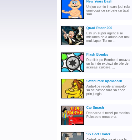
New Years Bash
Un joc comic in care joci rolul
unui copil ce se bate cu tatal
sau.
Quad Racer 200
Esti un super agent si ai
misiunea de a aduna cat mai
mult lapte. Tot ce ...
Flash Bombs
Da click pe Bombe si creaza
un lant de explozii de bile de
aceeasi culoare. ...
Safari Park Apeldoorn
Ajuta-l pe regele animalelor
sa se plimbe fara sa cada
prin jungla!
Car Smash
Descarca-ti nervii pe masina.
Foloseste mouse-ul.
Six Feet Under
Ajuta-l pe Alex sa ajunga la