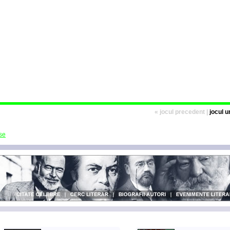
« jocul precedent |
jocul 
se