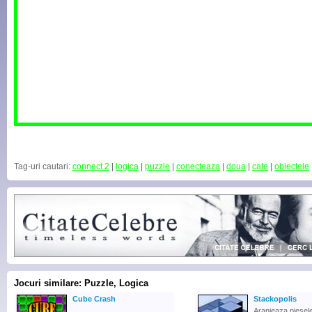
Tag-uri cautari:
connect 2
|
logica
|
puzzle
|
conecteaza
|
doua
|
cate
|
obiectele
Jocuri similare: Puzzle, Logica
Cube Crash
Stackopolis
Aranjeaza piesele