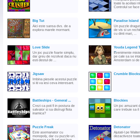
toate la acelasi ni
Controlul se face 
Big Tut
Paradise Island
Aici este sansa dvs. de a
Un puzzle dragut 
explora marele mormant.
de vis si un rech
cu dinti mari, ...
Love Slide
Youda Legend 
...
Un joc puzzle foarte simplu,
Evenimente miste
dar greu de rezolvat daca nu
pe cale sa se int
esti destul de ...
Amsterdam si de t
Jigsaw
Crumble Blocks
Imbina piesele acestui puzzle
si iti va iesi ceva interesant.
Battleships - General ...
Blockies
Crezi ca poti fi in postura de
Un joc amuzant d
salvator si sa distrugi flota
care trebuie sa il 
inamica?
Puzzle Freak
Detonator
Este asemanator cu
Ajutati-l pe Walte
monopoly, dar cu puzzle-uri.
dezactiveze toat
Incearca sa fii cel mai bun ...