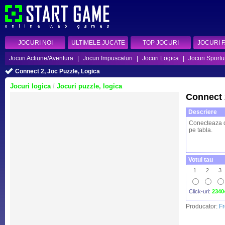
JOCURI NOI
ULTIMELE JUCATE
TOP JOCURI
JOCURI 
Jocuri Actiune/Aventura
|
Jocuri Impuscaturi
|
Jocuri Logica
|
Jocuri Sportu
Connect 2, Joc Puzzle, Logica
Jocuri logica
/
Jocuri puzzle, logica
Connect 
Descriere
Conecteaza d
pe tabla.
Votul tau
1
2
3
Click-uri:
2340
Producator:
F