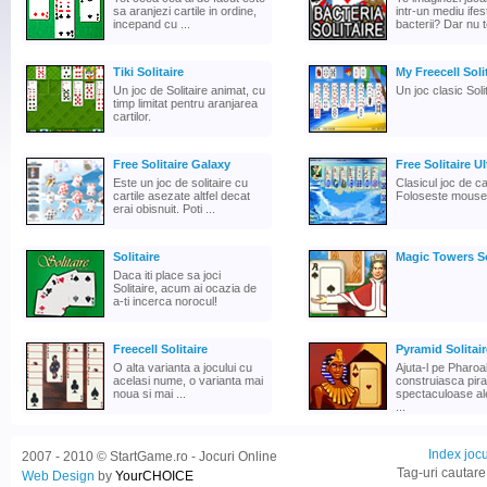
sa aranjezi cartile in ordine,
intr-un mediu ifes
incepand cu ...
bacterii? Dar nu te
Tiki Solitaire
My Freecell Soli
Un joc de Solitaire animat, cu
Un joc clasic Solit
timp limitat pentru aranjarea
cartilor.
Free Solitaire Galaxy
Free Solitaire Ul
Este un joc de solitaire cu
Clasicul joc de car
cartile asezate altfel decat
Foloseste mouse-
erai obisnuit. Poti ...
Solitaire
Magic Towers So
Daca iti place sa joci
Solitaire, acum ai ocazia de
a-ti incerca norocul!
Freecell Solitaire
Pyramid Solitaire
O alta varianta a jocului cu
Ajuta-l pe Pharo
acelasi nume, o varianta mai
construiasca pir
noua si mai ...
spectaculoase ale
...
Index jocu
2007 - 2010 © StartGame.ro - Jocuri Online
Tag-uri cautare
Web Design
by
YourCHOICE