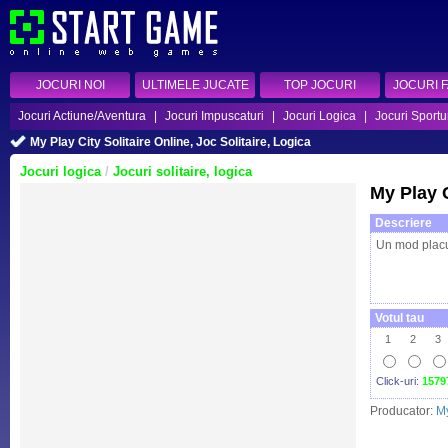
JOCURI NOI
ULTIMELE JUCATE
TOP JOCURI
JOCURI 
Jocuri Actiune/Aventura
|
Jocuri Impuscaturi
|
Jocuri Logica
|
Jocuri Sportu
My Play City Solitaire Online, Joc Solitaire, Logica
Jocuri logica
/
Jocuri solitaire, logica
My Play C
Descriere
Un mod placut
Votul tau
1
2
3
Click-uri:
1579
Producator:
My