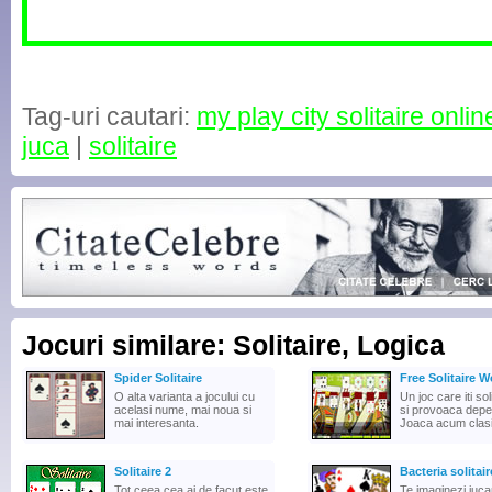
Tag-uri cautari:
my play city solitaire onlin
juca
|
solitaire
Jocuri similare: Solitaire, Logica
Spider Solitaire
Free Solitaire W
O alta varianta a jocului cu
Un joc care iti sol
acelasi nume, mai noua si
si provoaca depe
mai interesanta.
Joaca acum clasic
Solitaire 2
Bacteria solitair
Tot ceea cea ai de facut este
Te imaginezi jucan