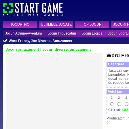
JOCURI NOI
ULTIMELE JUCATE
TOP JOCURI
JOCURI 
Jocuri Actiune/Aventura
|
Jocuri Impuscaturi
|
Jocuri Logica
|
Jocuri Sportu
Word Frenzy, Joc Diverse, Amuzament
Jocuri amuzament
/
Jocuri diverse, amuzament
Word Fr
Descriere
Tasteaza cuvi
bineinteles. 
decat monstru
de repede tas
Votul tau
1
2
3
Click-uri:
4388
Producator:
F
ori