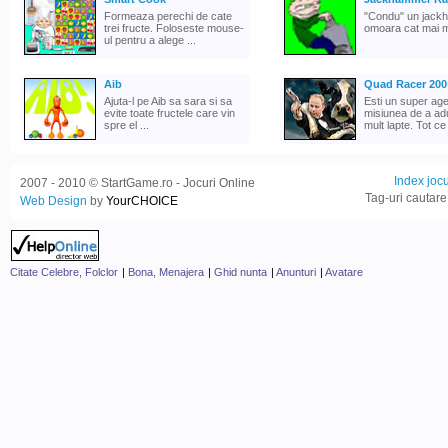
Formeaza perechi de cate
"Condu" un jack
trei fructe. Foloseste mouse-
omoara cat mai mu
ul pentru a alege ...
Aib
Quad Racer 200
Ajuta-l pe Aib sa sara si sa
Esti un super agen
evite toate fructele care vin
misiunea de a ad
spre el ...
mult lapte. Tot ce 
Index jocu
2007 - 2010 © StartGame.ro - Jocuri Online
Tag-uri cautare
Web Design
by
YourCHOICE
Citate Celebre, Folclor
|
Bona, Menajera
|
Ghid nunta
|
Anunturi
|
Avatare