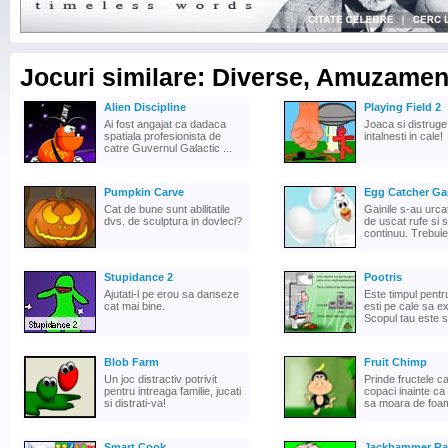
Jocuri similare: Diverse, Amuzamen
Alien Discipline
Playing Field 2
Ai fost angajat ca dadaca
Joaca si distruge
spatiala profesionista de
intalnesti in cale!
catre Guvernul Galactic ...
Pumpkin Carve
Egg Catcher G
Cat de bune sunt abilitatile
Gainile s-au urca
dvs. de sculptura in dovleci?
de uscat rufe si 
continuu. Trebuie 
Stupidance 2
Pootris
Ajutati-l pe erou sa danseze
Este timpul pentru
cat mai bine.
esti pe cale sa e
Scopul tau este sa
Blob Farm
Fruit Chimp
Un joc distractiv potrivit
Prinde fructele c
pentru intreaga familie, jucati
copaci inainte ca
si distrati-va!
sa moara de foam
Smart Cook
Jackhammer R