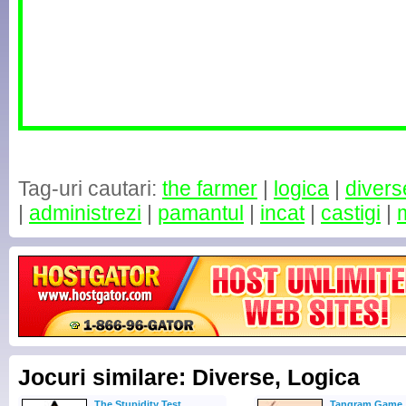
Tag-uri cautari:
the farmer
|
logica
|
divers
|
administrezi
|
pamantul
|
incat
|
castigi
|
m
Jocuri similare: Diverse, Logica
The Stupidity Test
Tangram Game