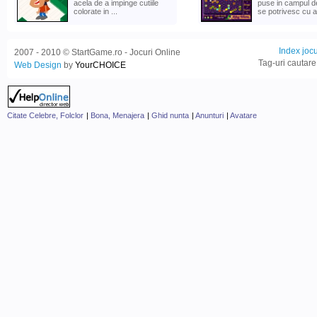
acela de a impinge cutiile
puse in campul d
colorate in ...
se potrivesc cu al
Index jocu
2007 - 2010 © StartGame.ro - Jocuri Online
Tag-uri cautare
Web Design
by
YourCHOICE
Citate Celebre, Folclor
|
Bona, Menajera
|
Ghid nunta
|
Anunturi
|
Avatare