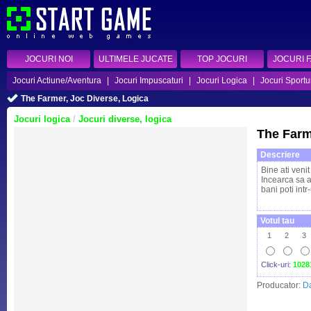
JOCURI NOI
ULTIMELE JUCATE
TOP JOCURI
JOCURI 
Jocuri Actiune/Aventura
|
Jocuri Impuscaturi
|
Jocuri Logica
|
Jocuri Sportu
The Farmer, Joc Diverse, Logica
Jocuri logica
/
Jocuri diverse, logica
The Far
Descriere
Bine ati venit
Incearca sa a
bani poti intr
Votul tau
1
2
3
Click-uri:
1028
Producator:
D