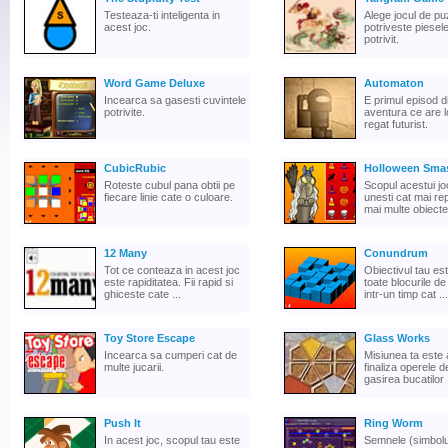
Testeaza-ti inteligenta in
Alege jocul de pu
acest joc.
potriveste piesele
potrivit.
Word Game Deluxe
Automaton
Incearca sa gasesti cuvintele
E primul episod d
potrivite.
aventura ce are l
regat futurist.
CubicRubic
Holloween Sma
Roteste cubul pana obtii pe
Scopul acestui jo
fiecare linie cate o culoare.
unesti cat mai r
mai multe obiecte 
12 Many
Conundrum
Tot ce conteaza in acest joc
Obiectivul tau est
este rapiditatea. Fii rapid si
toate blocurile d
ghiceste cate ...
intr-un timp cat ...
Toy Store Escape
Glass Works
Incearca sa cumperi cat de
Misiunea ta este
multe jucarii.
finaliza operele d
gasirea bucatilor .
Push It
Ring Worm
In acest joc, scopul tau este
Semnele (simboluri