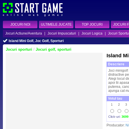
JOCURI NOI
ULTIMELE JUCATE
TOP JOCURI
JOCURI 
Jocuri Actiune/Aventura
|
Jocuri Impuscaturi
|
Jocuri Logica
|
Jocuri Sportu
Island Mini Golf, Joc Golf, Sporturi
Jocuri sporturi
/
Jocuri golf, sporturi
Island Mi
Descriere
Joci minigolf 
distractive pe
Alegi locul d
apoi tii apas
puterea, cand 
ajunga cat m
Votul tau
1
2
3
Click-uri:
3699
Producator:
N