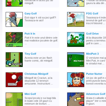
obstacole in acest joc de
Trebuie sa avans
minigolf.
gaura la alta din ..
Gary Golf
FOG Golf
Esti sigur k stii sa joci golf?!
Teasteaza-ti ind
Testeaza-te aici!
terenul de golf si
inscrii folosind ...
Putt It In
Golf Drive
Putt it In este unul dintre cele
Ai la dispozitie 18
mai realistice joculete de golf.
pentru a termina 
...
golf in care ...
Tiny Golf
MiniPutt 3
Acesta este un joc flash
O versiune mai gr
foarte comic, de minigolf.
Mini Putt, in care
te stradui mai ...
Christmas Minigolf
Putter Nutter
Minigolf de Craciun, ai la
Un joc de golf in 
dispozitie 12 terenuri
primi puncte bon
amuzante. Instructiuni ...
lovesti veverita sa
Mini Golf
Adventure Golf
Scopul jocului e sa bagi bila
Arata-ti calitatile 
in toate cele 18 gauri cu
player" intr-o min
minimum de lovituri. ...
9-gauri.