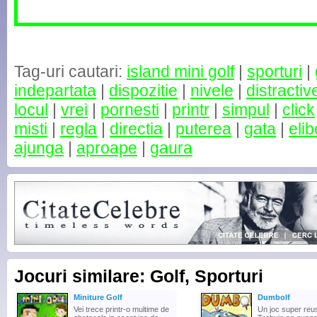
Tag-uri cautari:
island mini golf
|
sporturi
|
indepartata
|
dispozitie
|
nivele
|
distractiv
locul
|
vrei
|
pornesti
|
printr
|
simpul
|
click
misti
|
regla
|
directia
|
puterea
|
gata
|
elib
ajunga
|
aproape
|
gaura
Jocuri similare: Golf, Sporturi
Miniture Golf
Dumbolf
Vei trece printr-o multime de
Un joc super reusi