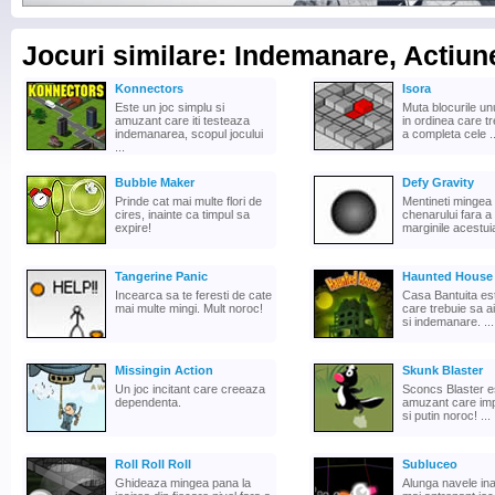
Jocuri similare: Indemanare, Actiun
Konnectors
Isora
Este un joc simplu si
Muta blocurile un
amuzant care iti testeaza
in ordinea care t
indemanarea, scopul jocului
a completa cele ..
...
Bubble Maker
Defy Gravity
Prinde cat mai multe flori de
Mentineti mingea i
cires, inainte ca timpul sa
chenarului fara a
expire!
marginile acestui
Tangerine Panic
Haunted House
Incearca sa te feresti de cate
Casa Bantuita est
mai multe mingi. Mult noroc!
care trebuie sa ai
si indemanare. ...
Missingin Action
Skunk Blaster
Un joc incitant care creeaza
Sconcs Blaster e
dependenta.
amuzant care impl
si putin noroc! ...
Roll Roll Roll
Subluceo
Ghideaza mingea pana la
Alunga navele ina