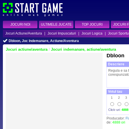
JOCURI NOI
ULTIMELE JUCATE
TOP JOCURI
JOCURI 
Jocuri Actiune/Aventura
|
Jocuri Impuscaturi
|
Jocuri Logica
|
Jocuri Sportu
Dbloon, Joc Indemanare, Actiune/Aventura
Jocuri actiune/aventura
/
Jocuri indemanare, actiune/aventura
Dbloon
Descriere
Regula e sa 
corespunzato
Votul tau
1
2
3
Click-uri:
4888
Producator:
F
de:
4888 ori