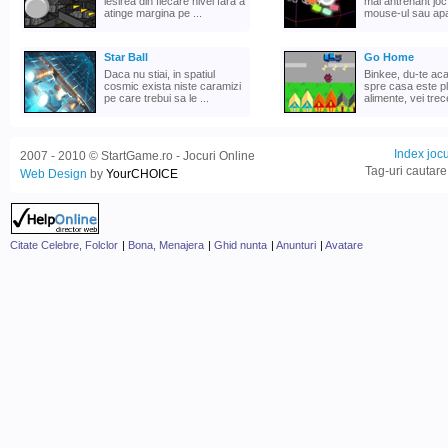
iesirea din fiecare nivel fara a
mai antrenant joc
atinge margina pe ...
mouse-ul sau apas
Star Ball
Go Home
Daca nu stiai, in spatiul
Binkee, du-te ac
cosmic exista niste caramizi
spre casa este pl
pe care trebui sa le ...
alimente, vei trece
Index jocu
2007 - 2010 © StartGame.ro - Jocuri Online
Tag-uri cautare
Web Design
by
YourCHOICE
Citate Celebre, Folclor
|
Bona, Menajera
|
Ghid nunta
|
Anunturi
|
Avatare