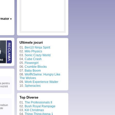
urmator »
Ultimele jocuri
01.
Ben10 Ninja Spirit
02.
Milo Physics
03.
Sonic Crazy World
04.
Cube Crash
05.
Flowergirl
06.
Crumble Blocks
07.
Baby Boom
08.
WolfNSwine: Hungry Like
The Wolves
09.
Work Experience Waiter
a pentru
10.
Spheracles
rezisti
Top Diverse
01.
The Professionals II
n nebun
02.
Bush Royal Rampage
 de
03.
Kill Christmas
04.
Thing-Thing Arena 1