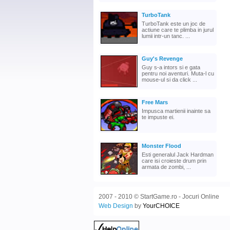
TurboTank
TurboTank este un joc de
actiune care te plimba in jurul
lumii intr-un tanc. ...
Guy's Revenge
Guy s-a intors si e gata
pentru noi aventuri. Muta-l cu
mouse-ul si da click ...
Free Mars
Impusca martienii inainte sa
te impuste ei.
Monster Flood
Esti generalul Jack Hardman
care isi croieste drum prin
armata de zombi, ...
2007 - 2010 © StartGame.ro - Jocuri Online
Web Design
by
YourCHOICE