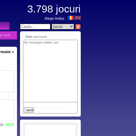
3.798
jocuri
Alege limba:
e cont
Chat
username:
No messages written yet.
urmator »
 de:
4925