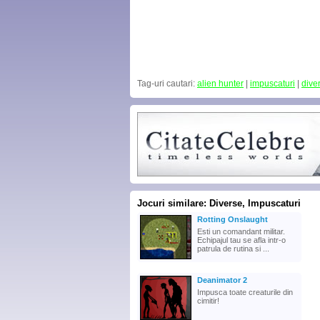
Tag-uri cautari:
alien hunter
|
impuscaturi
|
dive
Jocuri similare: Diverse, Impuscaturi
Rotting Onslaught
Esti un comandant militar.
Echipajul tau se afla intr-o
patrula de rutina si ...
Deanimator 2
Impusca toate creaturile din
cimitir!