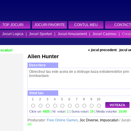
TOP JOCURI
JOCURI FAVORITE
CONTUL MEU
CONTACT
|
Jocuri Logica
|
Jocuri Sporturi
|
Jocuri Amuzament
|
Jocuri Cazinou
|
Crear
scaturi
« jocul precedent
|
jocul 
Alien Hunter
Descriere
Obiectivul tau este acela de a distruge baza extraterestrilor prin
bombardare.
Votul tau
1
2
3
4
5
6
7
8
9
10
VOTEAZA
Click-uri:
4925
| Nr. voturi:
1
| Suma voturi:
10
| Media voturilor:
10.00
Producator:
Free Online Games
,
Joc Diverse, Impuscaturi
/ Jucat
ori