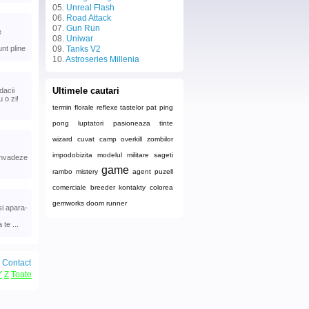
05.
Unreal Flash
06.
Road Attack
07.
Gun Run
e
08.
Uniwar
unt pline
09.
Tanks V2
10.
Astroseries Millenia
Ultimele cautari
dacii
u o zi!
termin
florale
reflexe
tastelor
pat ping
pong
luptatori
pasioneaza
tinte
wizard
cuvat
camp
overkill
zombilor
impodobizita
modelul
militare
sageti
 invadeze
game
rambo mistery
agent
puzell
comerciale
breeder
kontakty
colorea
gemworks
doom runner
i apara-
te ...
|
Contact
Y
Z
Toate