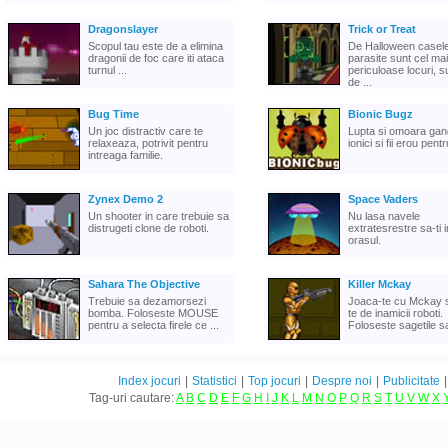
Dragonslayer
Trick or Treat
Scopul tau este de a elimina
De Halloween casel
dragonii de foc care iti ataca
parasite sunt cel mai
turnul ...
periculoase locuri, s
de ...
Bug Time
Bionic Bugz
Un joc distractiv care te
Lupta si omoara gan
relaxeaza, potrivit pentru
ionici si fii erou pentr
intreaga familie.
Zynex Demo 2
Space Vaders
Un shooter in care trebuie sa
Nu lasa navele
distrugeti clone de roboti.
extratesrestre sa-ti
orasul.
Sahara The Objective
Killer Mckay
Trebuie sa dezamorsezi
Joaca-te cu Mckay s
bomba. Foloseste MOUSE
te de inamicii roboti.
pentru a selecta firele ce ...
Foloseste sagetile sa 
Index jocuri
|
Statistici
|
Top jocuri
|
Despre noi
|
Publicitate
Tag-uri cautare:
A
B
C
D
E
F
G
H
I
J
K
L
M
N
O
P
Q
R
S
T
U
V
W
X