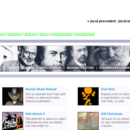
« jocul precedent
|
jocul 
rse
|
obiectivul
|
distruge
|
baza
|
extraterestrilor
|
bombardare
Buster Shaw Reload
Gun Run
Esti un pistolar bun? Aici poti
Impusca tot ce misc
vedea cu adevarat asta.
a supravietui, cu cat 
Impusca pistolarii ...
mai mult, cu atat ...
Heli Attack 2
Kill Christmas
Elicopterele te ataca in valuri,
Vei juca cu un clow
misiunea ta este sa dobori
ce are resentimente
cat mai multe cu ...
craciun.