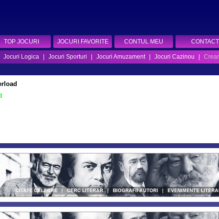
TOP JOCURI
JOCURI FAVORITE
CONTUL MEU
CONTACT
|
Jocuri Logica
|
Jocuri Sporturi
|
Jocuri Amuzament
|
Jocuri Cazinou
|
Crear
erload
d