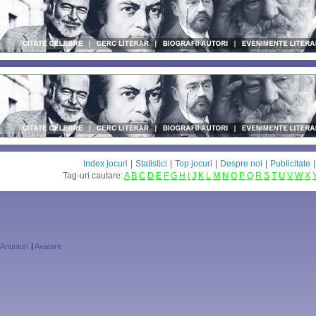
Index jocuri
|
Statistici
|
Top jocuri
|
Despre noi
|
Publicitate
Tag-uri cautare:
A
B
C
D
E
F
G
H
I
J
K
L
M
N
O
P
Q
R
S
T
U
V
W
X
Anunturi
|
Avatare