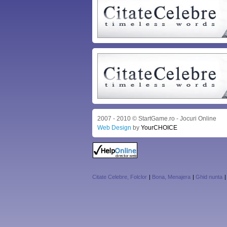
2007 - 2010 © StartGame.ro - Jocuri Online
Web Design
by
YourCHOICE
Citate Celebre, Folclor
|
Bona, Menajera
|
Ghid nunta
|