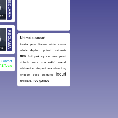
Ultimele cautari
locatia
pasa
libelule
minte
exersa
rebele
deplsezi
puisori
costumele
tura
floril
park my car
mars patrol
|
Contact
spa
obiectiv
ataca
eskiv1
mortali
Y
Z
Toate
telekinetice
urile
pretioasa
talentul
my
jocuri
kingdom
deep creatures
free games
fotografia