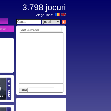
3.798
jocuri
Alege limba:
e cont
Chat
username: