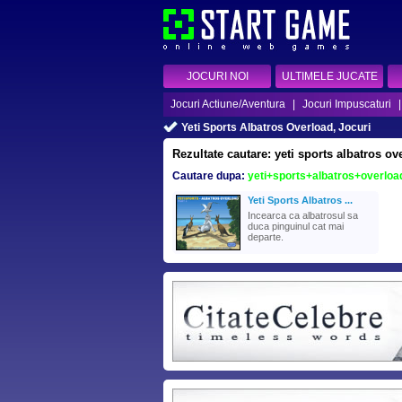
JOCURI NOI
ULTIMELE JUCATE
Jocuri Actiune/Aventura
|
Jocuri Impuscaturi
Yeti Sports Albatros Overload, Jocuri
Rezultate cautare: yeti sports albatros ov
Cautare dupa:
yeti+sports+albatros+overloa
Yeti Sports Albatros ...
Incearca ca albatrosul sa
duca pinguinul cat mai
departe.