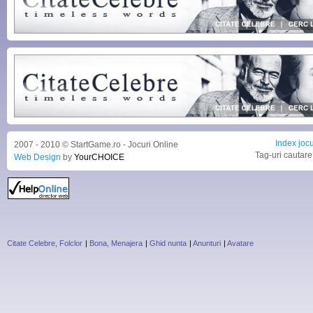
Index jocu
2007 - 2010 © StartGame.ro - Jocuri Online
Tag-uri cautare
Web Design
by
YourCHOICE
Citate Celebre, Folclor
|
Bona, Menajera
|
Ghid nunta
|
Anunturi
|
Avatare