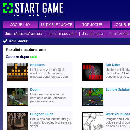
JOCURI NOI
ULTIMELE JUCATE
TOP JOCURI
JOCURI 
Jocuri Actiune/Aventura
|
Jocuri Impuscaturi
|
Jocuri Logica
|
Jocuri Sportu
Ucid, Jocuri
Rezultate cautare: ucid
Cautare dupa:
ucid
Knockers
Ant Killer
Un joc amuzant cu 40 de
Ucide furnicile da
niveluri care te incita si
ele. Folositi SPA
creeaza dependenta. Jocul
pune luneta pe ...
...
Doom
Zombie Spinbal
Misiunea dvs in acest joc
este de a ucide toti zombii
periculosi si de a ...
Dungeon Hunt
Wack Your Bos
Poti scapa din labirint intreg?
Imagineaza-ti cu c
in acest joc obiectivul este sa
ucide seful si p
scapi ...
pe obiectul din ...