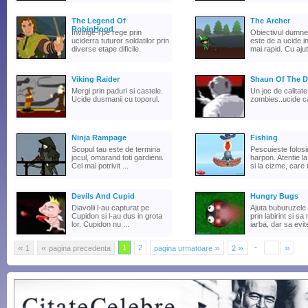
The Legend Of
The Archer
RobinHood
Invinge-l pe rege prin
Obiectivul dumn
uciderra tuturor soldatilor prin
este de a ucide i
diverse etape dificile.
mai rapid. Cu ajuto
Viking Raider
Shaun Of The 
Mergi prin paduri si castele.
Un joc de calitate
Ucide dusmanii cu toporul.
zombies..ucide ca
Ninja Rampage
Fishing
Scopul tau este de termina
Pescuieste folos
jocul, omarand toti gardienii.
harpon. Atentie la
Cel mai potrivit ...
si la cizme, care t
Devils And Cupid
Hungry Bugs
Diavolii l-au capturat pe
Ajuta buburuzele
Cupidon si l-au dus in grota
prin labirint si s
lor. Cupidon nu ...
iarba, dar sa evite
«
«
»
»
»
-
1
2
1
pagina precedenta
pagina urmatoare
2