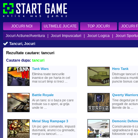
JOCURI NOI
ULTIMELE JUCATE
TOP JOCURI
JOCURI 
Jocuri Actiune/Aventura
|
Jocuri Impuscaturi
|
Jocuri Logica
|
Jocuri Sportu
Tancuri, Jocuri
Rezultate cautare: tancuri
Cautare dupa:
tancuri
Tank Wars
Hero Tank
Elimina toate tancurile
Distruge tancuri s
inamice de pe harta in cel
colecteaza munitie
mai scurt timp si treci ...
puncte bonus care
Battle Royale
Qwerty Warriors
Ai un tanc si o baza pe care
Tine degetul pe tra
trebuie sa o aperi, ai grija
pregatit de actiu
unde te ...
literele de la ...
Metal Slug Rampage 3
Demonic Defenc
Un joc gen comando, impusti
Construieste-ti ca
dusmanii, arunci cu grenade,
upgradeaza-ti ap
mergi cu tancuri... ...
foloseste vraji si a