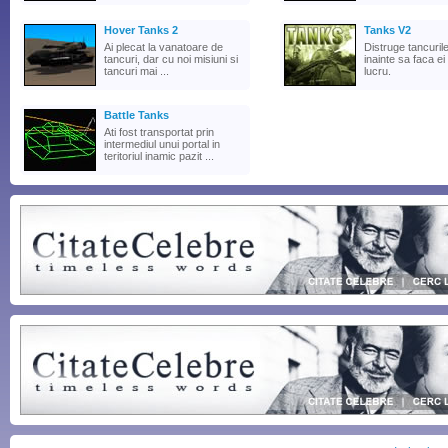
Hover Tanks 2
Tanks V2
Ai plecat la vanatoare de
Distruge tancuril
tancuri, dar cu noi misiuni si
inainte sa faca ei
tancuri mai ...
lucru.
Battle Tanks
Ati fost transportat prin
intermediul unui portal in
teritoriul inamic pazit ...