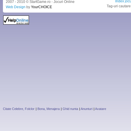
Index jocu
2007 - 2010 © StartGame.ro - Jocuri Online
Tag-uri cautare
Web Design
by
YourCHOICE
Citate Celebre, Folclor
|
Bona, Menajera
|
Ghid nunta
|
Anunturi
|
Avatare