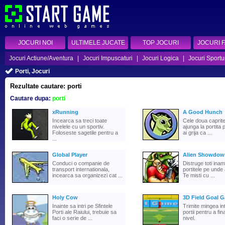
JOCURI NOI
ULTIMELE JUCATE
TOP JOCURI
JOCURI 
Jocuri Actiune/Aventura
|
Jocuri Impuscaturi
|
Jocuri Logica
|
Jocuri Sportu
Porti, Jocuri
Rezultate cautare: porti
Cautare dupa:
porti
xRunning
A Good Hunch
Incearca sa treci toate
Cele doua caprite
nivelele cu un sportiv.
ajunga la portita 
Foloseste sagetile pentru a
ai grija ca ...
...
Global Player
Alien Showdow
Conduci o companie de
Distruge toti inami
transport internationala,
portitele pe unde 
incearca sa organizezi cat ...
Te misti cu ...
Holy Cow
3D Field Goal 
Inainte sa intri pe Sfintele
Trimite mingea int
Porti ale Raiului, trebuie sa
portii pentru a fin
faci o serie de ...
nivel.