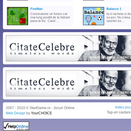
FireMan
Balance 1
Construieste un furtun cat
Ia-ti racheta si d
mai lung posibil de la hidrant
sa joci. Nu ii lasa 
pana la foc. Cand ...
sportivi sa ...
Index jocu
2007 - 2010 © StartGame.ro - Jocuri Online
Tag-uri cautare
Web Design
by
YourCHOICE