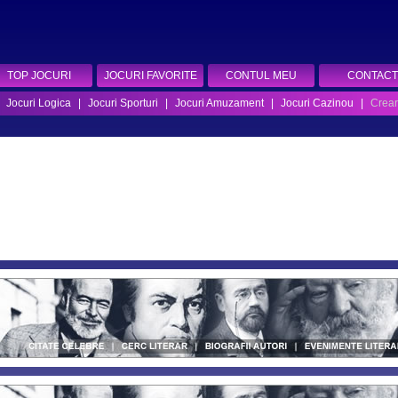
TOP JOCURI
JOCURI FAVORITE
CONTUL MEU
CONTACT
|
Jocuri Logica
|
Jocuri Sporturi
|
Jocuri Amuzament
|
Jocuri Cazinou
|
Crear