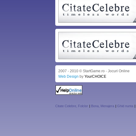
2007 - 2010 © StartGame.ro - Jocuri Online
Web Design
by
YourCHOICE
Citate Celebre, Folclor
|
Bona, Menajera
|
Ghid nunta
|