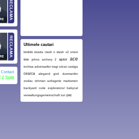
Ultimele cautari
kimblis
strada
clash n slash v2
omori
ace
ajutor
little johns archery 2
inchisa
adversarilor
tragi
oricat
castiga
|
Contact
cearca
alegand
god
dusmanilor
Y
Z
Toate
zodiac
rehman
sufragerie
marksmen
backyard
cutie
exploratorul
babycal
pac
verwaltungsgemeinschaft
tun