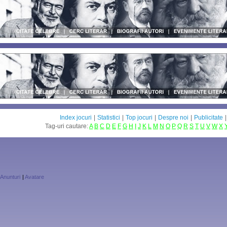
Index jocuri
|
Statistici
|
Top jocuri
|
Despre noi
|
Publicitate
Tag-uri cautare:
A
B
C
D
E
F
G
H
I
J
K
L
M
N
O
P
Q
R
S
T
U
V
W
X
Anunturi
|
Avatare