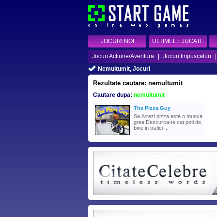
JOCURI NOI
ULTIMELE JUCATE
Jocuri Actiune/Aventura
|
Jocuri Impuscaturi
Nemultumit, Jocuri
Rezultate cautare: nemultumit
Cautare dupa:
nemultumit
The Pizza Guy
Sa livrezi pizza este o munca
grea!Descurca-te cat poti de
bine in trafici ...