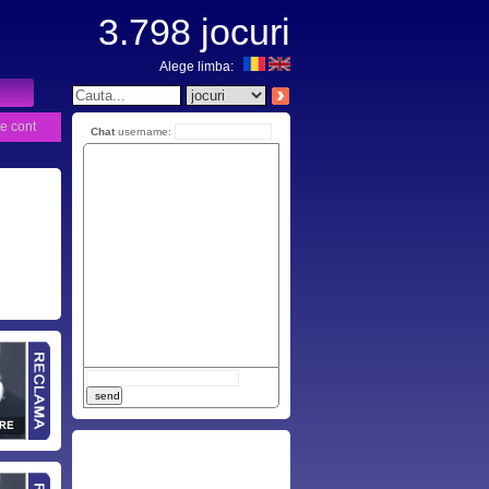
3.798
jocuri
Alege limba:
e cont
Chat
username: