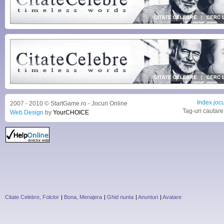
Index jocu
2007 - 2010 © StartGame.ro - Jocuri Online
Tag-uri cautare
Web Design
by
YourCHOICE
Citate Celebre, Folclor
|
Bona, Menajera
|
Ghid nunta
|
Anunturi
|
Avatare