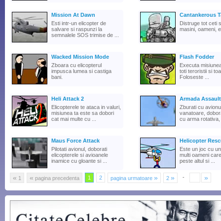
Mission At Dawn
Cantankerous T
Esti intr-un elicopter de
Distruge tot ceti s
salvare si raspunzi la
masini, oameni, e
semnalele SOS trimise de ...
Wacked Mission Mode
Flash Fodder
Zboara cu elicopterul
Executa misiunea
impusca lumea si castiga
toti teroristii si to
bani.
Foloseste ...
Heli Attack 2
Armada Assault
Elicopterele te ataca in valuri,
Zburati cu avionu
misiunea ta este sa dobori
vanatoare, dobora
cat mai multe cu ...
cu arma rotativa, 
Maus Force Attack
Helicopter Res
Pilotati avionul, doborati
Este un joc cu un 
elicopterele si avioanele
multi oameni care
inamice cu gloante si ...
peste altul si ...
«
«
»
»
»
-
1
2
1
pagina precedenta
pagina urmatoare
2