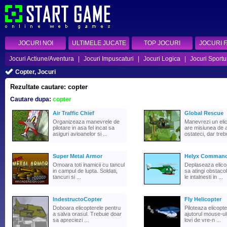
JOCURI NOI
ULTIMELE JUCATE
TOP JOCURI
JOCURI 
Jocuri Actiune/Aventura
|
Jocuri Impuscaturi
|
Jocuri Logica
|
Jocuri Sportu
Copter, Jocuri
Rezultate cautare: copter
Cautare dupa:
copter
Air Traffic Chief
Global Rescue
Organizeaza manevrele de
Manevrezi un eli
pilotare in asa fel incat sa
are misiunea de 
asiguri avioanelor si ...
ostateci, dar trebu
Super Metal Armor
Helyx Comman
Omoara toti inamicii cu tancul
Deplaseaza elicop
in campul de lupta. Soldati,
sa atingi obstaco
tancuri si ...
le intalnesti in ...
IndestructoCopter
Fly Helicopter
Doboara elicopterele pentru
Piloteaza elicopte
a salva orasul. Trebuie doar
ajutorul mouse-ulu
sa apreciezi ...
lovi de vre-n ...