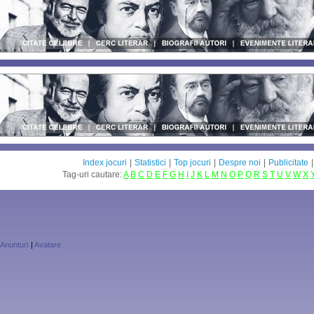
Index jocuri
|
Statistici
|
Top jocuri
|
Despre noi
|
Publicitate
Tag-uri cautare:
A
B
C
D
E
F
G
H
I
J
K
L
M
N
O
P
Q
R
S
T
U
V
W
X
Anunturi
|
Avatare