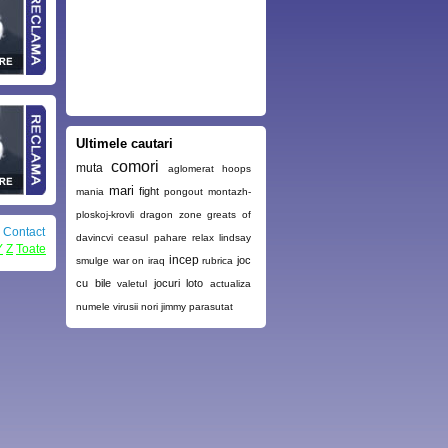
Ultimele cautari
comori
muta
aglomerat
hoops
mari
fight
mania
pongout
montazh-
ploskoj-krovli
dragon zone
greats of
|
Contact
davincvi
ceasul
pahare
relax
lindsay
Y
Z
Toate
incep
joc
smulge
war on iraq
rubrica
cu bile
jocuri loto
valetul
actualiza
numele
virusii
nori
jimmy
parasutat