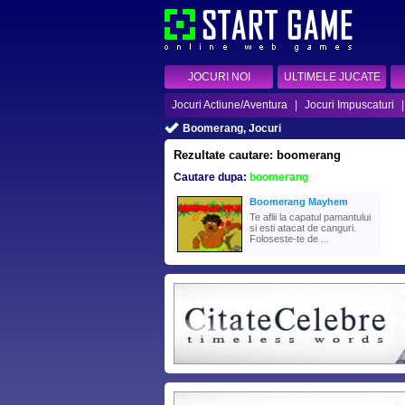
JOCURI NOI
ULTIMELE JUCATE
Jocuri Actiune/Aventura
|
Jocuri Impuscaturi
Boomerang, Jocuri
Rezultate cautare: boomerang
Cautare dupa:
boomerang
Boomerang Mayhem
Te aflii la capatul pamantului
si esti atacat de canguri.
Foloseste-te de ...