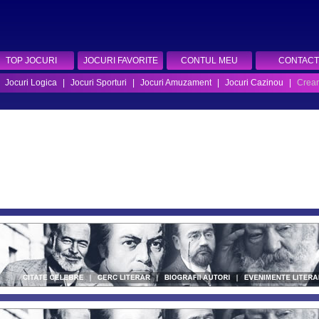
TOP JOCURI
JOCURI FAVORITE
CONTUL MEU
CONTACT
|
Jocuri Logica
|
Jocuri Sporturi
|
Jocuri Amuzament
|
Jocuri Cazinou
|
Crear