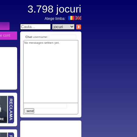
3.798
jocuri
Alege limba:
e cont
Chat
username:
No messages written yet.